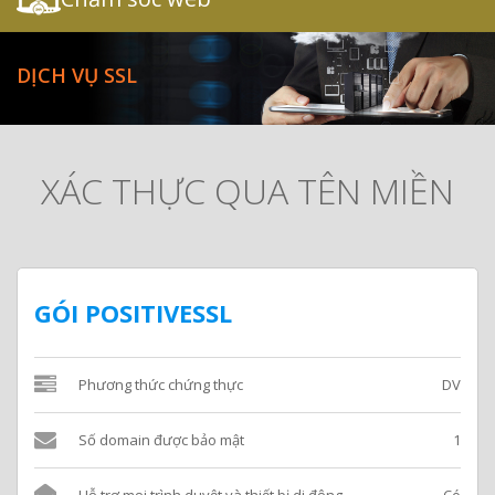
DỊCH VỤ SSL
XÁC THỰC QUA TÊN MIỀN
GÓI POSITIVESSL
Phương thức chứng thực
DV
Số domain được bảo mật
1
Hỗ trợ mọi trình duyệt và thiết bị di động
Có