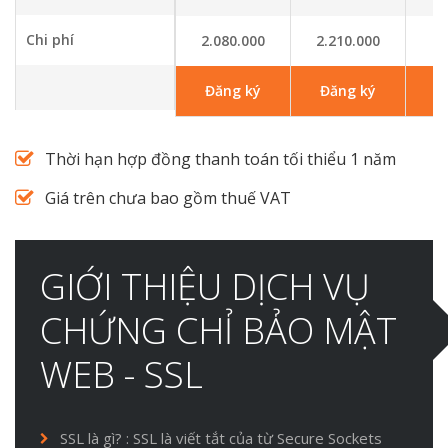
Chi phí
2.080.000
2.210.000
4
Đăng ký
Đăng ký
Thời hạn hợp đồng thanh toán tối thiểu 1 năm
Giá trên chưa bao gồm thuế VAT
GIỚI THIỆU DỊCH VỤ
CHỨNG CHỈ BẢO MẬT
WEB - SSL
SSL là gì? : SSL là viết tắt của từ Secure Sockets