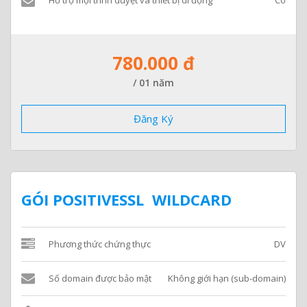
780.000 đ
/ 01 năm
Đăng Ký
GÓI POSITIVESSL WILDCARD
Phương thức chứng thực
DV
Số domain được bảo mật
Không giới hạn (sub-domain)