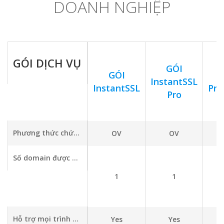
DOANH NGHIỆP
GÓI DỊCH VỤ
GÓI
GÓI
InstantSSL
InstantSSL
Pr
Pro
Phương thức chứng thực
OV
OV
Số domain được bảo mật
1
1
Hỗ trợ mọi trình duyệt và thiết bị di động
Yes
Yes