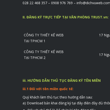
028 22 468 357 – 0908 976 769 – info@dichvuweb.co
II. ĐĂNG KÝ TRỰC TIẾP TẠI VĂN PHÒNG TRUST.vn:
CÔNG TY THIẾT KẾ WEB
17 Ngu
TẠI TPHCM 1
CÔNG TY THIẾT KẾ WEB
17 Ngu
TẠI TPHCM 2
iii. HƯỚNG DẪN THỦ TỤC ĐĂNG KÝ TÊN MIỀN
iii.1 Đối với tên miền quốc tế:
Quý khách làm thủ tục theo hướng dẫn sau:
a) Download bản khai đăng ký
tại đây
điền đầy đủ thôn