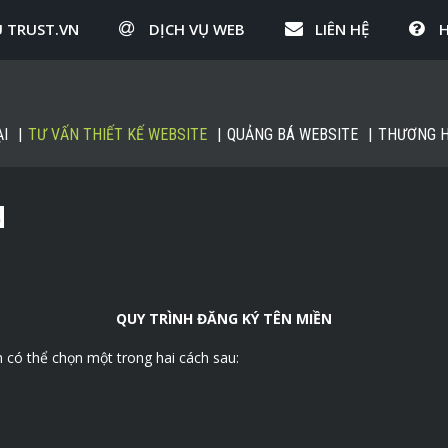
U TRUST.VN
DỊCH VỤ WEB
LIÊN HỆ
I
TƯ VẤN THIẾT KẾ WEBSITE
QUẢNG BÁ WEBSITE
THƯƠNG H
N
QUY TRÌNH ĐĂNG KÝ TÊN MIỀN
h có thể chọn một trong hai cách sau: