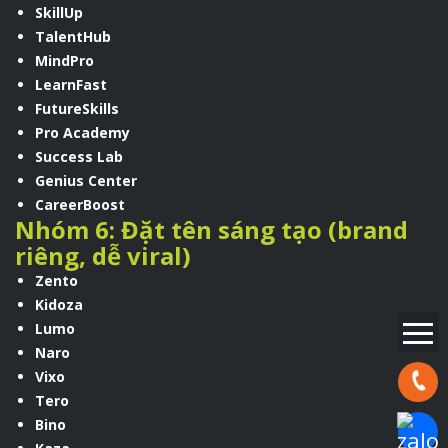
SkillUp
TalentHub
MindPro
LearnFast
FutureSkills
Pro Academy
Success Lab
Genius Center
CareerBoost
Nhóm 6: Đặt tên sáng tạo (brand
riêng, dễ viral)
Zento
Kidoza
Lumo
Naro
Vixo
Hotline:
Tero
Bino
Chat Za