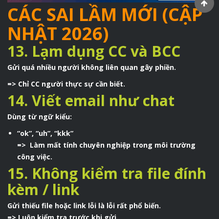
CÁC SAI LẦM MỚI (CẬP
NHẬT 2026)
13. Lạm dụng CC và BCC
Gửi quá nhiều người không liên quan gây phiền.
=> Chỉ CC người thực sự cần biết.
14. Viết email như chat
Dùng từ ngữ kiểu:
“ok”, “uh”, “kkk”
=> Làm mất tính chuyên nghiệp trong môi trường
công việc.
15. Không kiểm tra file đính
kèm / link
Gửi thiếu file hoặc link lỗi là lỗi rất phổ biến.
=> Luôn kiểm tra trước khi gửi.