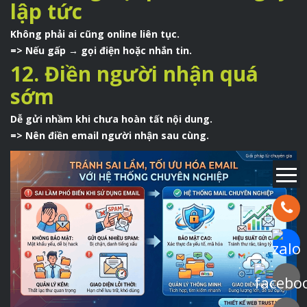
lập tức
Không phải ai cũng online liên tục.
=> Nếu gấp → gọi điện hoặc nhắn tin.
12. Điền người nhận quá
sớm
Dễ gửi nhầm khi chưa hoàn tất nội dung.
=> Nên điền email người nhận sau cùng.
Hotline:
Chat Za
Faceboo