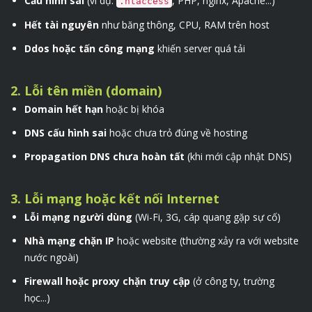
Cấu hình sai
(ví dụ:
, PHP, nginx, Apache...)
.htaccess
Hết tài nguyên
như băng thông, CPU, RAM trên host
Ddos hoặc tấn công mạng
khiến server quá tải
2. Lỗi tên miền (domain)
Domain hết hạn
hoặc bị khóa
DNS cấu hình sai
hoặc chưa trỏ đúng về hosting
Propagation DNS chưa hoàn tất
(khi mới cập nhật DNS)
3. Lỗi mạng hoặc kết nối Internet
Lỗi mạng người dùng
(Wi-Fi, 3G, cáp quang gặp sự cố)
Nhà mạng chặn IP
hoặc website (thường xảy ra với website
nước ngoài)
Firewall hoặc proxy chặn truy cập
(ở công ty, trường
học...)