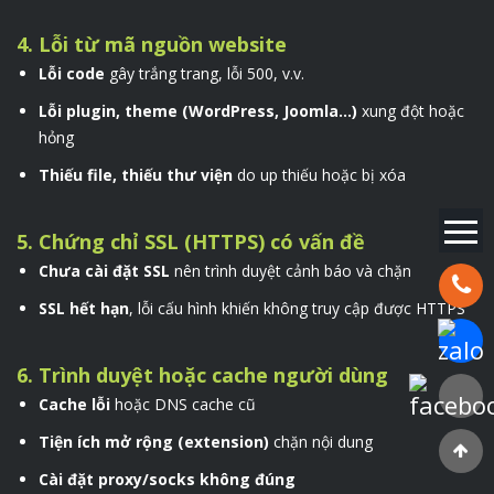
4. Lỗi từ mã nguồn website
Lỗi code
gây trắng trang, lỗi 500, v.v.
Lỗi plugin, theme (WordPress, Joomla...)
xung đột hoặc
hỏng
Thiếu file, thiếu thư viện
do up thiếu hoặc bị xóa
5. Chứng chỉ SSL (HTTPS) có vấn đề
Chưa cài đặt SSL
nên trình duyệt cảnh báo và chặn
Hotline:
SSL hết hạn
, lỗi cấu hình khiến không truy cập được HTTPS
Chat Za
6. Trình duyệt hoặc cache người dùng
Faceboo
Cache lỗi
hoặc DNS cache cũ
Tiện ích mở rộng (extension)
chặn nội dung
Cài đặt proxy/socks không đúng