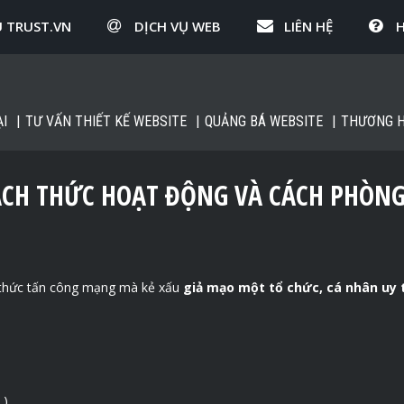
U TRUST.VN
DỊCH VỤ WEB
LIÊN HỆ
I
TƯ VẤN THIẾT KẾ WEBSITE
QUẢNG BÁ WEBSITE
THƯƠNG H
CÁCH THỨC HOẠT ĐỘNG VÀ CÁCH PHÒN
 thức tấn công mạng mà kẻ xấu
giả mạo một tổ chức, cá nhân uy 
…)