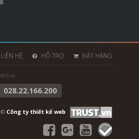
LIÊN HỆ
HỖ TRỢ
ĐẶT HÀNG
dịch vụ
028.22.166.200
4 ©
Công ty thiết kế web