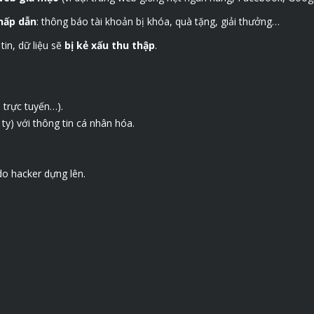
hấp dẫn
: thông báo tài khoản bị khóa, quà tặng, giải thưởng…
in, dữ liệu sẽ
bị kẻ xấu thu thập
.
 trực tuyến…).
y) với thông tin cá nhân hóa.
o hacker dựng lên.