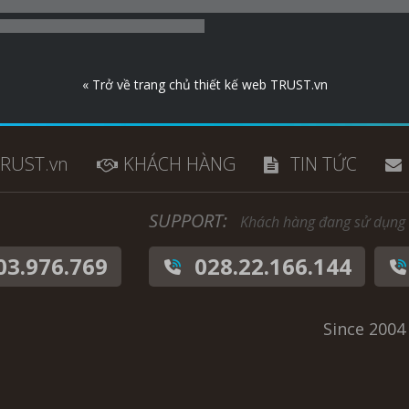
« Trở về trang chủ thiết kế web TRUST.vn
TRUST.vn
KHÁCH HÀNG
TIN TỨC
SUPPORT:
Khách hàng đang sử dụng 
03.976.769
028.22.166.144
Since 200