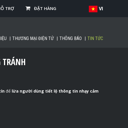
HỖ TRỢ
ĐẶT HÀNG
VI
IỆU
THƯƠNG MẠI ĐIỆN TỬ
THÔNG BÁO
TIN TỨC
G TRÁNH
tín
để
lừa người dùng tiết lộ thông tin nhạy cảm