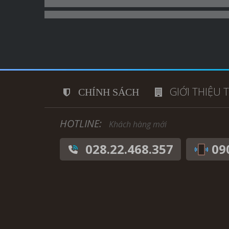
GIỚI THIỆU 
CHÍNH SÁCH
HOTLINE:
Khách hàng mới
028.22.468.357
09