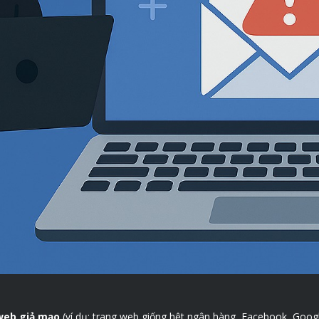
 web giả mạo
(ví dụ: trang web giống hệt ngân hàng, Facebook, Goog