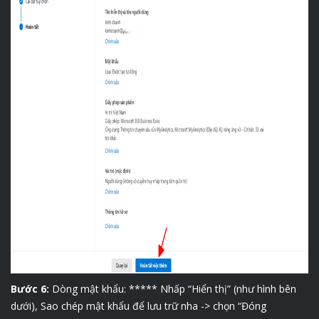
Bước 6:
Dòng mật khẩu: ***** Nhấp “Hiển thị” (như hình bên
dưới), Sao chép mật khẩu để lưu trữ nha -> chọn “Đóng