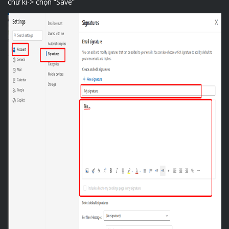
chữ kí-> chọn “Save”