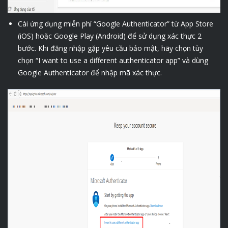
Cài ứng dụng miễn phí “Google Authenticator” từ App Store
(iOS) hoặc Google Play (Android) để sử dụng xác thực 2
bước. Khi đăng nhập gặp yêu cầu bảo mật, hãy chọn tùy
chọn “I want to use a different authenticator app” và dùng
Google Authenticator để nhập mã xác thực.