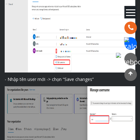
Hotline:
Chat Za
Faceboo
- Nhập tên user mới -> chọn “Save changes”