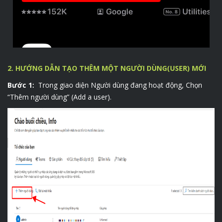
2. HƯỚNG DẪN TẠO THÊM MỘT NGƯỜI DÙNG(USER) MỚI
Bước 1:
Trong giao diện Người dùng đang hoạt động, Chọn
“Thêm người dùng” (Add a user).