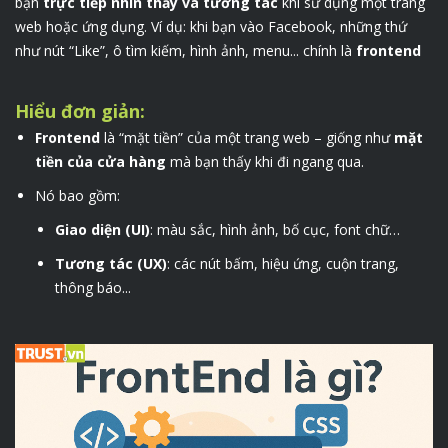
bạn
trực tiếp nhìn thấy và tương tác
khi sử dụng một trang
web hoặc ứng dụng. Ví dụ: khi bạn vào Facebook, những thứ
như nút “Like”, ô tìm kiếm, hình ảnh, menu... chính là
frontend
Hiểu đơn giản:
Frontend
là “mặt tiền” của một trang web – giống như
mặt
tiền của cửa hàng
mà bạn thấy khi đi ngang qua.
Nó bao gồm:
Giao diện (UI)
: màu sắc, hình ảnh, bố cục, font chữ…
Tương tác (UX)
: các nút bấm, hiệu ứng, cuộn trang,
thông báo...