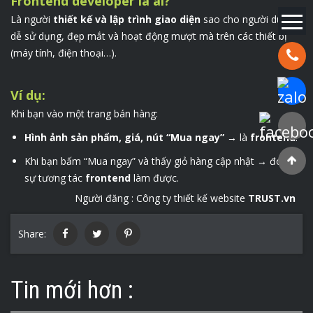
Frontend developer là ai?
Là người
thiết kế và lập trình giao diện
sao cho người dùng
dễ sử dụng, đẹp mắt và hoạt động mượt mà trên các thiết bị
(máy tính, điện thoại…).
Hotline:
Chat Za
Ví dụ:
Khi bạn vào một trang bán hàng:
Faceboo
Hình ảnh sản phẩm, giá, nút “Mua ngay”
→ là
frontend
.
Khi bạn bấm “Mua ngay” và thấy giỏ hàng cập nhật → đó là
sự tương tác
frontend
làm được.
Người đăng :
Công ty thiết kế website
TRUST.vn
Share:
Tin mới hơn :