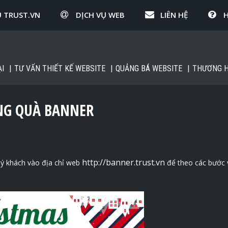
U TRUST.VN
DỊCH VỤ WEB
LIÊN HỆ
I
TƯ VẤN THIẾT KẾ WEBSITE
QUẢNG BÁ WEBSITE
THƯƠNG H
NG QUÀ BANNER
http://banner.trust.vn
ý khách vào địa chỉ web
để theo các bước 