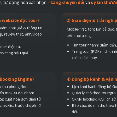
n, tự động hóa xác nhận –
tăng chuyển đổi
và
uy tín thươn
n website đặt tour?
2) Giao diện & trải nghi
kiểm soát giá & thông tin.
Mobile-first, font lớn dễ đọc,
p, review thật, ảnh/video
trên mọi trang.
Tìm tour nhanh: điểm đến, 
cher điện tử.
Trang tour (PDP): lịch tr
rketing hiệu quả.
chính sách hủy.
(Booking Engine)
4) Đồng bộ kênh & vận 
ụ thu phòng đơn.
Lịch khởi hành đồng bộ Goo
yến mãi/ưu đãi nhóm.
Quản lý chỗ theo tour/grou
; xuất hóa đơn điện tử.
CRM/Helpdesk: lưu lịch sử 
ecklist trước chuyến đi.
Báo cáo: doanh thu theo tu
đổi.