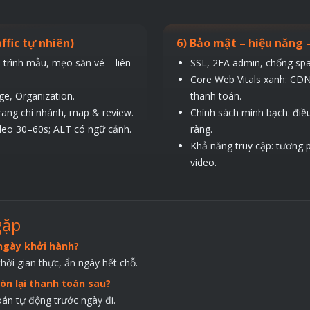
ffic tự nhiên)
6) Bảo mật – hiệu năng 
trình mẫu, mẹo săn vé – liên
SSL, 2FA admin, chống sp
Core Web Vitals xanh: CDN
e, Organization.
thanh toán.
trang chi nhánh, map & review.
Chính sách minh bạch: điề
deo 30–60s; ALT có ngữ cảnh.
ràng.
Khả năng truy cập: tương 
video.
gặp
 ngày khởi hành?
thời gian thực, ẩn ngày hết chỗ.
òn lại thanh toán sau?
án tự động trước ngày đi.