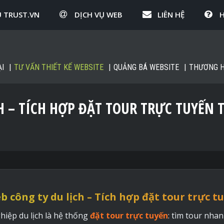
U TRUST.VN
DỊCH VỤ WEB
LIÊN HỆ
I
TƯ VẤN THIẾT KẾ WEBSITE
QUẢNG BÁ WEBSITE
THƯƠNG H
H – TÍCH HỢP ĐẶT TOUR TRỰC TUYẾN T
b công ty du lịch – Tích hợp đặt tour trực tu
iệp du lịch là hệ thống
đặt tour trực tuyến
: tìm tour nhan