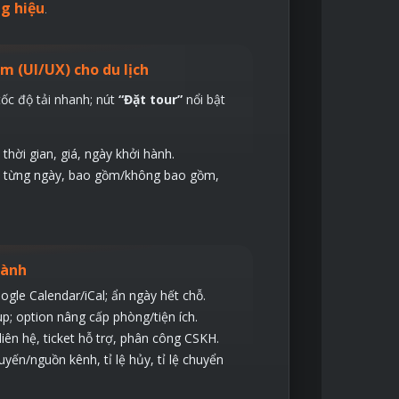
g hiệu
.
ệm (UI/UX) cho du lịch
 tốc độ tải nhanh; nút
“Đặt tour”
nổi bật
thời gian, giá, ngày khởi hành.
ình từng ngày, bao gồm/không bao gồm,
hành
gle Calendar/iCal; ẩn ngày hết chỗ.
p; option nâng cấp phòng/tiện ích.
liên hệ, ticket hỗ trợ, phân công CSKH.
yến/nguồn kênh, tỉ lệ hủy, tỉ lệ chuyển