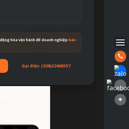
tự động hóa vận hành để doanh nghiệp
bán
Hotline:
Gọi điện: (028)22468357
Chat Za
Faceboo