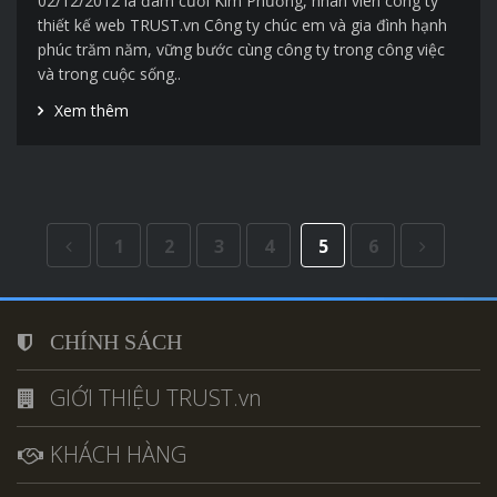
02/12/2012 là đám cưới Kim Phương, nhân viên công ty
thiết kế web TRUST.vn Công ty chúc em và gia đình hạnh
phúc trăm năm, vững bước cùng công ty trong công việc
và trong cuộc sống..
Xem thêm
1
2
3
4
5
6
CHÍNH SÁCH
GIỚI THIỆU TRUST.vn
KHÁCH HÀNG