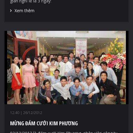
gian nghỉ lễ là 3 ngày:
Xem thêm
12:40
| 26/12/2012
MỪNG ĐÁM CƯỚI KIM PHƯƠNG