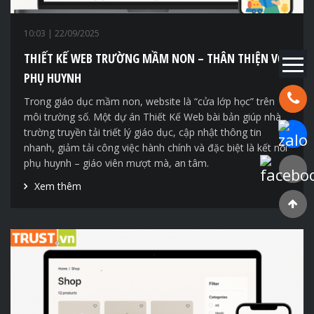
10:03
| 22/09/2025
THIẾT KẾ WEB TRƯỜNG MẦM NON – THÂN THIỆN VỚI
PHỤ HUYNH
Hotline:
Trong giáo dục mầm non, website là “cửa lớp học” trên
môi trường số. Một dự án Thiết Kế Web bài bản giúp nhà
trường truyền tải triết lý giáo dục, cập nhật thông tin
Chat Za
nhanh, giảm tải công việc hành chính và đặc biệt là kết nối
phụ huynh – giáo viên mượt mà, an tâm.
Faceboo
Xem thêm