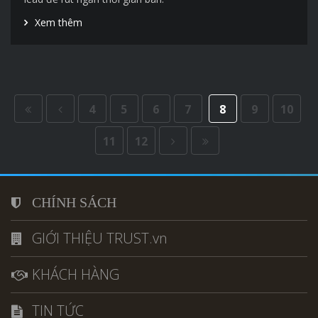
Xem thêm
4
5
6
7
8
9
10
11
12
CHÍNH SÁCH
GIỚI THIỆU TRUST.vn
KHÁCH HÀNG
TIN TỨC