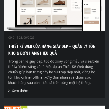
09:01
| 21/09/2025
THIẾT KẾ WEB CỬA HÀNG GIÀY DÉP – QUẢN LÝ TỒN
KHO & ĐƠN HÀNG HIỆU QUẢ
Trong bán lẻ giày dép, tốc độ xoay vòng mẫu và size/biến
thể là “điểm sống còn”. Một dự án Thiết Kế Web đúng
chuẩn giúp bạn trưng bày bộ sưu tập đẹp mắt, đồng bộ
tồn kho online–offline, xử lý đơn nhanh và chăm sóc
khách hàng sau bán—tất cả trên cùng một hệ thống.
Xem thêm