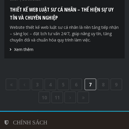
THIẾT KẾ WEB LUẬT SƯ CÁ NHÂN – THỂ HIỆN SỰ UY
TÍN VÀ CHUYÊN NGHIỆP
Website thiết kế web luật sư cá nhân là nền tảng tiếp nhận
– sàng lọc – đặt lịch tư vấn 24/7, giúp nâng uy tín, tăng
chuyển đổi và chuẩn hóa quy trình làm việc.
Xem thêm
3
4
5
6
7
8
9
10
11
CHÍNH SÁCH