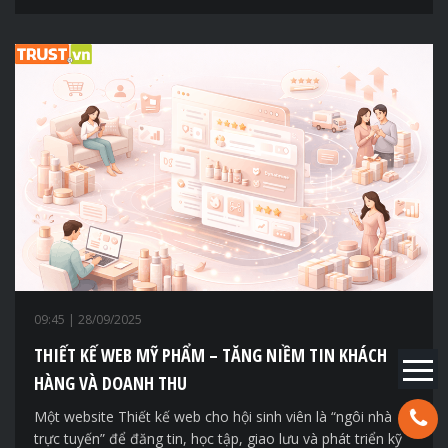
09:45
| 28/09/2025
THIẾT KẾ WEB MỸ PHẨM – TĂNG NIỀM TIN KHÁCH
HÀNG VÀ DOANH THU
Một website Thiết kế web cho hội sinh viên là “ngôi nhà
Hotline:
trực tuyến” để đăng tin, học tập, giao lưu và phát triển kỹ