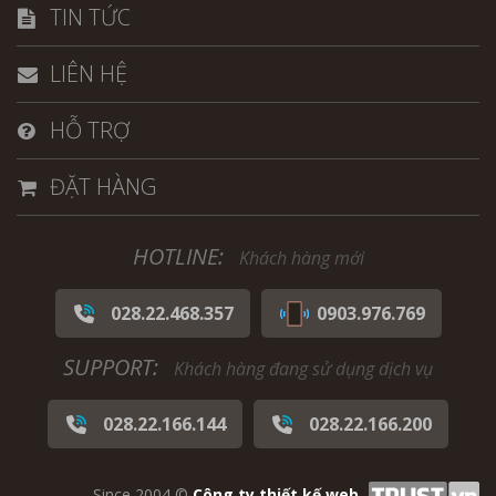
TIN TỨC
LIÊN HỆ
HỖ TRỢ
ĐẶT HÀNG
HOTLINE:
Khách hàng mới
028.22.468.357
0903.976.769
SUPPORT:
Khách hàng đang sử dụng dịch vụ
028.22.166.144
028.22.166.200
Since 2004 ©
Công ty thiết kế web