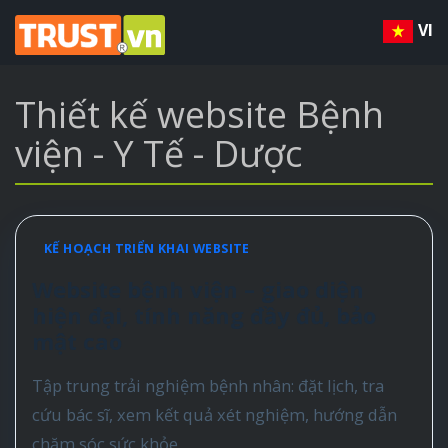
VI
Thiết kế website Bệnh
viện - Y Tế - Dược
KẾ HOẠCH TRIỂN KHAI WEBSITE
Website bệnh viện – giao diện
hiện đại, tính năng đầy đủ, bảo
mật cao
Tập trung trải nghiệm bệnh nhân: đặt lịch, tra
cứu bác sĩ, xem kết quả xét nghiệm, hướng dẫn
chăm sóc sức khỏe.