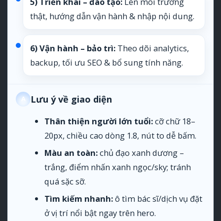
5) Triển khai – đào tạo:
Lên môi trường
thật, hướng dẫn vận hành & nhập nội dung.
6) Vận hành – bảo trì:
Theo dõi analytics,
backup, tối ưu SEO & bổ sung tính năng.
Lưu ý về giao diện
A
Thân thiện người lớn tuổi:
cỡ chữ 18–
20px, chiều cao dòng 1.8, nút to dễ bấm.
Màu an toàn:
chủ đạo xanh dương –
trắng, điểm nhấn xanh ngọc/sky; tránh
quá sặc sỡ.
Tìm kiếm nhanh:
ô tìm bác sĩ/dịch vụ đặt
ở vị trí nổi bật ngay trên hero.