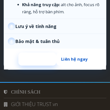
Khả năng truy cập:
alt cho ảnh, focus rõ
ràng, hỗ trợ bàn phím.
Lưu ý về tính năng
B
Bảo mật & tuân thủ
C
Đặt hàng web
Liên hệ ngay
CHÍNH SÁCH
GIỚI THIỆU TRUST.vn