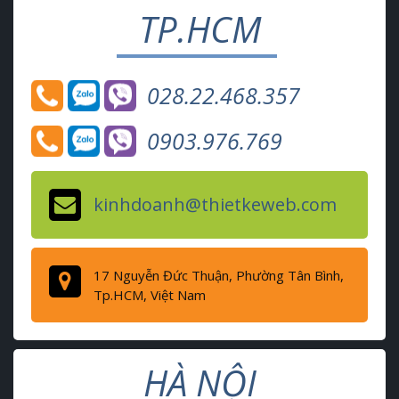
TP.HCM
028.22.468.357
0903.976.769
kinhdoanh@thietkeweb.com
17 Nguyễn Đức Thuận, Phường Tân Bình,
Tp.HCM, Việt Nam
HÀ NỘI