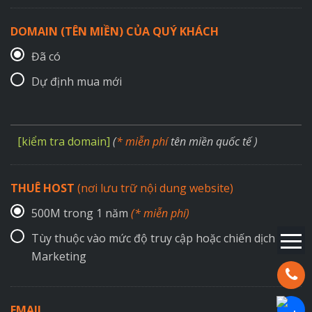
DOMAIN (TÊN MIỀN) CỦA QUÝ KHÁCH
Đã có
Dự định mua mới
[kiểm tra domain]
(
* miễn phí
tên miền quốc tế )
THUÊ HOST
(nơi lưu trữ nội dung website)
500M trong 1 năm
(* miễn phí)
Tùy thuộc vào mức độ truy cập hoặc chiến dịch
Marketing
Hotline:
EMAIL
Chat Za