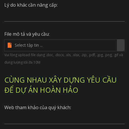
Lý do khác cần nâng cấp:
File mô tả và yêu cầu:
Vui lòng upload file dạng .doc, .docx, .xls, .xlsx, .zip, .pdf, .jpg, .png, .gif và
dung lượng tối đa 10M
CÙNG NHAU XÂY DỰNG YÊU CẦU
ĐỂ DỰ ÁN HOÀN HẢO
Web tham khảo của quý khách: