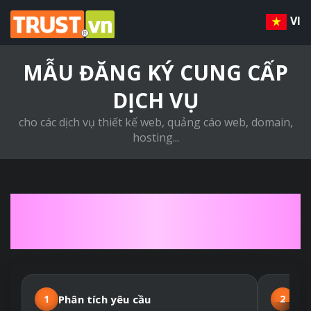
VI
MẪU ĐĂNG KÝ CUNG CẤP
DỊCH VỤ
cho các dịch vụ thiết kế web, quảng cáo web, domain,
hosting...
QUY TRÌNH THIẾT KẾ
WEBSITE THEO YÊU CẦU
1
Phân tích yêu cầu
2
Hợ