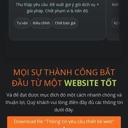
Thu thập yêu cầu. Đề xuất gợi ý gói dịch vụ +
Kiểm tra
giải pháp. Chốt phạm vi & tiến độ.
Tư vấn
Điều chỉnh
Chốt báo giá
Ký hợp 
MỌI SỰ THÀNH CÔNG BẮT
ĐẦU TỪ MỘT
WEBSITE TỐT
Và để đạt được mục đích đó một cách nhanh chóng và
thuận lợi, Quý khách vui lòng điền đầy đủ các thông tin
dưới đây.
Download file "Thông tin yêu cầu thiết kế web"