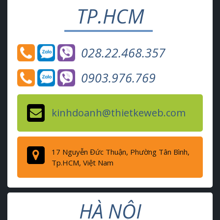
TP.HCM
028.22.468.357
0903.976.769
kinhdoanh@thietkeweb.com
17 Nguyễn Đức Thuận, Phường Tân Bình,
Tp.HCM, Việt Nam
HÀ NỘI