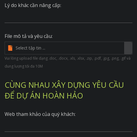
Lý do khác cần nâng cấp:
File mô tả và yêu cầu:
Vui lòng upload file dạng .doc, .docx, .xls, .xlsx, .zip, .pdf, .jpg, .png, .gif và
dung lượng tối đa 10M
CÙNG NHAU XÂY DỰNG YÊU CẦU
ĐỂ DỰ ÁN HOÀN HẢO
Web tham khảo của quý khách: