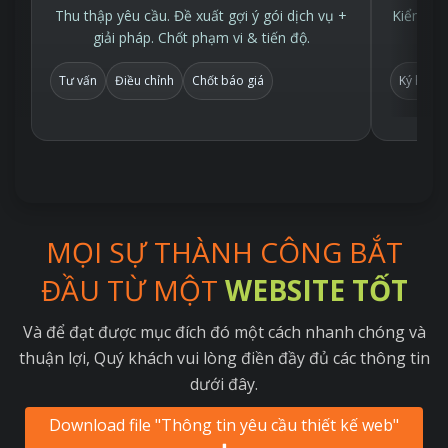
Thu thập yêu cầu. Đề xuất gợi ý gói dịch vụ +
Kiểm tra
giải pháp. Chốt phạm vi & tiến độ.
Tư vấn
Điều chỉnh
Chốt báo giá
Ký hợp 
MỌI SỰ THÀNH CÔNG BẮT
ĐẦU TỪ MỘT
WEBSITE TỐT
Và để đạt được mục đích đó một cách nhanh chóng và
thuận lợi, Quý khách vui lòng điền đầy đủ các thông tin
dưới đây.
Download file "Thông tin yêu cầu thiết kế web"