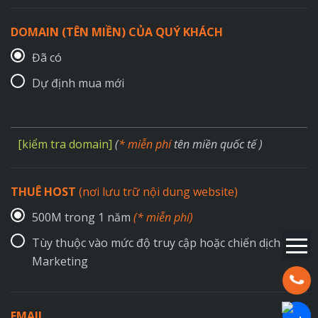
DOMAIN (TÊN MIỀN) CỦA QUÝ KHÁCH
Đã có
Dự định mua mới
[kiểm tra domain]
(
* miễn phí
tên miền quốc tế )
THUÊ HOST
(nơi lưu trữ nội dung website)
500M trong 1 năm
(* miễn phí)
Tùy thuộc vào mức độ truy cập hoặc chiến dịch
Marketing
Hotline:
EMAIL
Chat Za