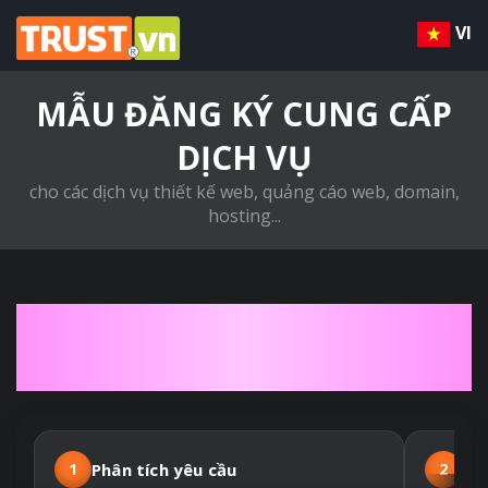
VI
MẪU ĐĂNG KÝ CUNG CẤP
DỊCH VỤ
cho các dịch vụ thiết kế web, quảng cáo web, domain,
hosting...
QUY TRÌNH THIẾT KẾ
WEBSITE THEO YÊU CẦU
1
Phân tích yêu cầu
2
Hợ