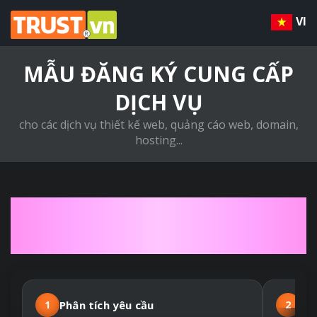
VI
MẪU ĐĂNG KÝ CUNG CẤP
DỊCH VỤ
cho các dịch vụ thiết kế web, quảng cáo web, domain,
hosting...
QUY TRÌNH THIẾT KẾ
WEBSITE THEO YÊU CẦU
1
Phân tích yêu cầu
2
Hợ