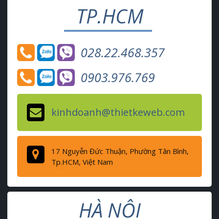
TP.HCM
028.22.468.357
0903.976.769
kinhdoanh@thietkeweb.com
17 Nguyễn Đức Thuận, Phường Tân Bình,
Tp.HCM, Việt Nam
HÀ NỘI