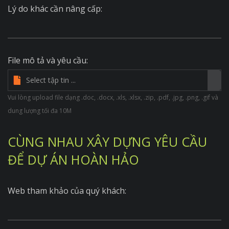
Lý do khác cần nâng cấp:
File mô tả và yêu cầu:
Vui lòng upload file dạng .doc, .docx, .xls, .xlsx, .zip, .pdf, .jpg, .png, .gif và
dung lượng tối đa 10M
CÙNG NHAU XÂY DỰNG YÊU CẦU
ĐỂ DỰ ÁN HOÀN HẢO
Web tham khảo của quý khách: