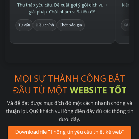
Thu thập yêu cầu. Đề xuất gợi ý gói dịch vụ +
Kiểm tra
giải pháp. Chốt phạm vi & tiến độ.
Tư vấn
Điều chỉnh
Chốt báo giá
Ký hợp 
MỌI SỰ THÀNH CÔNG BẮT
ĐẦU TỪ MỘT
WEBSITE TỐT
Và để đạt được mục đích đó một cách nhanh chóng và
thuận lợi, Quý khách vui lòng điền đầy đủ các thông tin
dưới đây.
Download file "Thông tin yêu cầu thiết kế web"