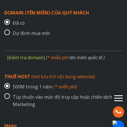
DOMAIN (TÊN MIỀN) CỦA QUÝ KHÁCH
Đã có
Dự định mua mới
[kiểm tra domain]
(
* miễn phí
tên miền quốc tế )
THUÊ HOST
(nơi lưu trữ nội dung website)
500M trong 1 năm
(* miễn phí)
Tùy thuộc vào mức độ truy cập hoặc chiến dịch
Marketing
Hotline:
EMAIL
Chat Za