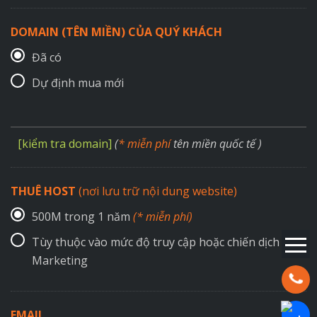
DOMAIN (TÊN MIỀN) CỦA QUÝ KHÁCH
Đã có
Dự định mua mới
[kiểm tra domain]
(
* miễn phí
tên miền quốc tế )
THUÊ HOST
(nơi lưu trữ nội dung website)
500M trong 1 năm
(* miễn phí)
Tùy thuộc vào mức độ truy cập hoặc chiến dịch
Marketing
Hotline:
EMAIL
Chat Za