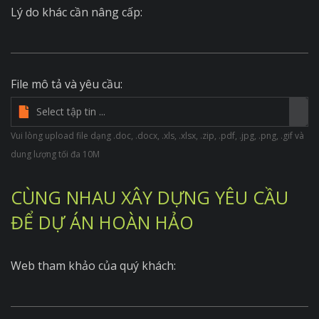
Lý do khác cần nâng cấp:
File mô tả và yêu cầu:
Vui lòng upload file dạng .doc, .docx, .xls, .xlsx, .zip, .pdf, .jpg, .png, .gif và
dung lượng tối đa 10M
CÙNG NHAU XÂY DỰNG YÊU CẦU
ĐỂ DỰ ÁN HOÀN HẢO
Web tham khảo của quý khách: