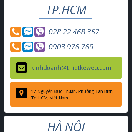
TP.HCM
028.22.468.357
0903.976.769
kinhdoanh@thietkeweb.com
17 Nguyễn Đức Thuận, Phường Tân Bình,
Tp.HCM, Việt Nam
HÀ NỘI