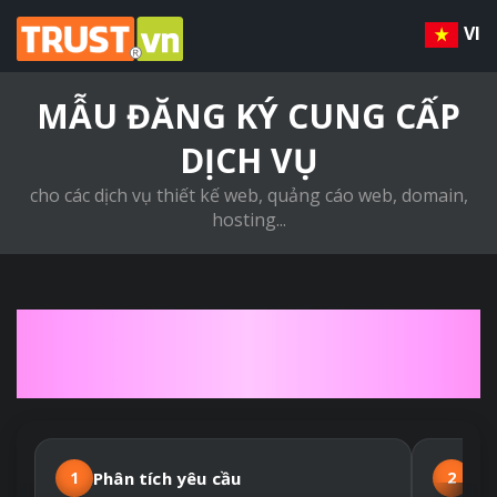
VI
MẪU ĐĂNG KÝ CUNG CẤP
DỊCH VỤ
cho các dịch vụ thiết kế web, quảng cáo web, domain,
hosting...
QUY TRÌNH THIẾT KẾ
WEBSITE THEO YÊU CẦU
1
Phân tích yêu cầu
2
Hợ