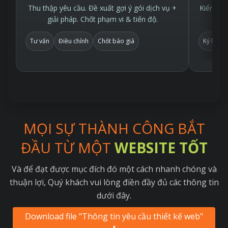
Thu thập yêu cầu. Đề xuất gợi ý gói dịch vụ +
Kiểm tra
giải pháp. Chốt phạm vi & tiến độ.
Tư vấn
Điều chỉnh
Chốt báo giá
Ký hợp 
MỌI SỰ THÀNH CÔNG BẮT
ĐẦU TỪ MỘT
WEBSITE TỐT
Và để đạt được mục đích đó một cách nhanh chóng và
thuận lợi, Quý khách vui lòng điền đầy đủ các thông tin
dưới đây.
Download file "Thông tin yêu cầu thiết kế web"