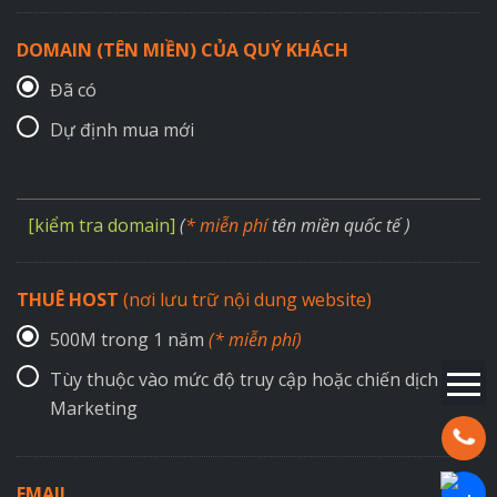
DOMAIN (TÊN MIỀN) CỦA QUÝ KHÁCH
Đã có
Dự định mua mới
[kiểm tra domain]
(
* miễn phí
tên miền quốc tế )
THUÊ HOST
(nơi lưu trữ nội dung website)
500M trong 1 năm
(* miễn phí)
Tùy thuộc vào mức độ truy cập hoặc chiến dịch
Marketing
Hotline:
EMAIL
Chat Za