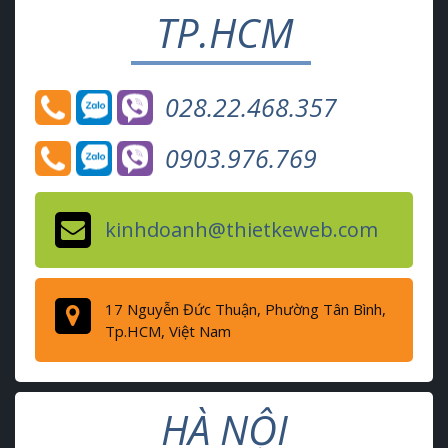
TP.HCM
028.22.468.357
0903.976.769
kinhdoanh@thietkeweb.com
17 Nguyễn Đức Thuận, Phường Tân Bình,
Tp.HCM, Việt Nam
HÀ NỘI