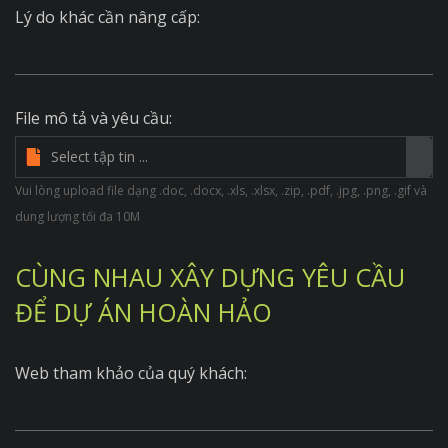
Lý do khác cần nâng cấp:
File mô tả và yêu cầu:
Vui lòng upload file dạng .doc, .docx, .xls, .xlsx, .zip, .pdf, .jpg, .png, .gif và
dung lượng tối đa 10M
CÙNG NHAU XÂY DỰNG YÊU CẦU
ĐỂ DỰ ÁN HOÀN HẢO
Web tham khảo của quý khách: