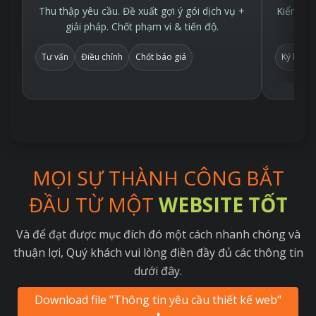
Thu thập yêu cầu. Đề xuất gợi ý gói dịch vụ +
Kiểm tra
giải pháp. Chốt phạm vi & tiến độ.
Tư vấn
Điều chỉnh
Chốt báo giá
Ký hợp 
MỌI SỰ THÀNH CÔNG BẮT
ĐẦU TỪ MỘT
WEBSITE TỐT
Và để đạt được mục đích đó một cách nhanh chóng và
thuận lợi, Quý khách vui lòng điền đầy đủ các thông tin
dưới đây.
Download file "Thông tin yêu cầu thiết kế web"