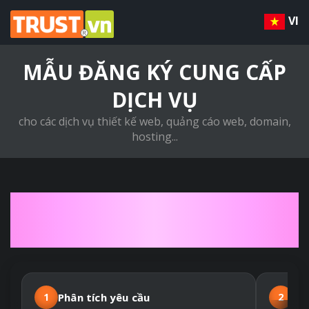
VI
MẪU ĐĂNG KÝ CUNG CẤP
DỊCH VỤ
cho các dịch vụ thiết kế web, quảng cáo web, domain,
hosting...
QUY TRÌNH THIẾT KẾ
WEBSITE THEO YÊU CẦU
1
Phân tích yêu cầu
2
Hợ