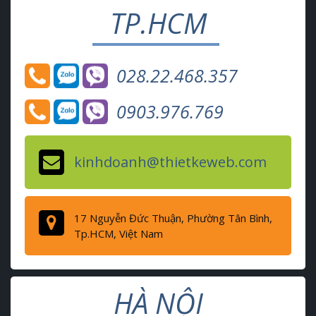
TP.HCM
028.22.468.357
0903.976.769
kinhdoanh@thietkeweb.com
17 Nguyễn Đức Thuận, Phường Tân Bình,
Tp.HCM, Việt Nam
HÀ NỘI