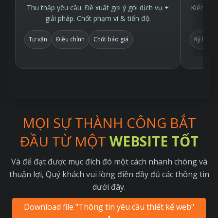
Thu thập yêu cầu. Đề xuất gợi ý gói dịch vụ +
Kiểm tra
giải pháp. Chốt phạm vi & tiến độ.
Tư vấn
Điều chỉnh
Chốt báo giá
Ký hợp 
MỌI SỰ THÀNH CÔNG BẮT
ĐẦU TỪ MỘT
WEBSITE TỐT
Và để đạt được mục đích đó một cách nhanh chóng và
thuận lợi, Quý khách vui lòng điền đầy đủ các thông tin
dưới đây.
Download file "Thông tin yêu cầu thiết kế web"