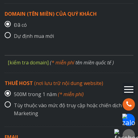
DOMAIN (TÊN MIỀN) CỦA QUÝ KHÁCH
Đã có
Dự định mua mới
[kiểm tra domain]
(
* miễn phí
tên miền quốc tế )
THUÊ HOST
(nơi lưu trữ nội dung website)
500M trong 1 năm
(* miễn phí)
Hotline:
Tùy thuộc vào mức độ truy cập hoặc chiến dịch
Marketing
Chat Za
Faceboo
EMAIL