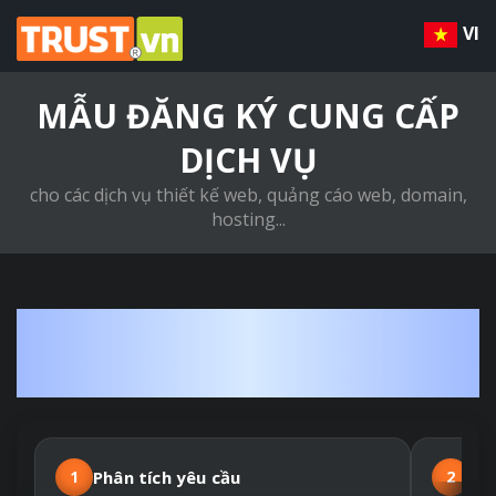
VI
MẪU ĐĂNG KÝ CUNG CẤP
DỊCH VỤ
cho các dịch vụ thiết kế web, quảng cáo web, domain,
hosting...
QUY TRÌNH THIẾT KẾ
WEBSITE THEO YÊU CẦU
1
Phân tích yêu cầu
2
Hợ