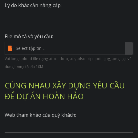
Lý do khác cần nâng cấp:
File mô tả và yêu cầu:
Vui lòng upload file dạng .doc, .docx, .xls, .xlsx, .zip, .pdf, .jpg, .png, .gif và
dung lượng tối đa 10M
CÙNG NHAU XÂY DỰNG YÊU CẦU
ĐỂ DỰ ÁN HOÀN HẢO
Web tham khảo của quý khách: