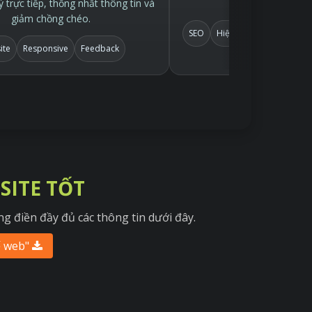
 trực tiếp, thống nhất thông tin và
online để kiểm
giảm chồng chéo.
SEO
Hiệu ứng nhẹ
Demo o
ite
Responsive
Feedback
SITE TỐT
g điền đầy đủ các thông tin dưới đây.
ế web"