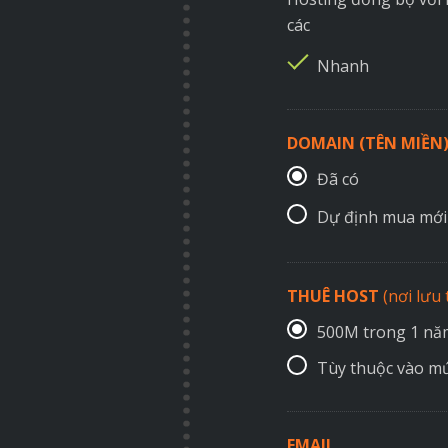
các
Nhanh
DOMAIN (TÊN MIỀN
Đã có
Dự định mua mới
THUÊ HOST
(nơi lưu
500M trong 1 n
Tùy thuộc vào mứ
EMAIL