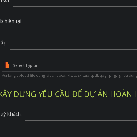
b hiện tại
cấp:
Vui lòng upload file dạng .doc, .docx, .xls, .xlsx, .zip, .pdf, .jpg, .png, .gif và d
XÂY DỰNG YÊU CẦU ĐỂ DỰ ÁN HOÀN
uý khách: