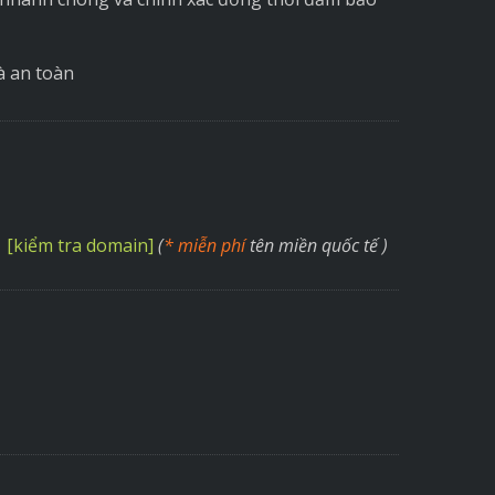
à an toàn
[kiểm tra domain]
(
* miễn phí
tên miền quốc tế )