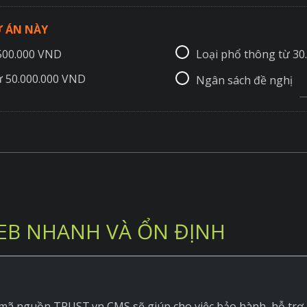
 ÁN NÀY
.500.000 VND
Loại phổ thông từ 30
ừ 50.000.000 VND
Ngân sách đề nghị
EB NHANH VÀ ỔN ĐỊNH
 mã nguồn TRUST.vn CMS sẽ giúp cho việc bảo hành, hỗ trợ