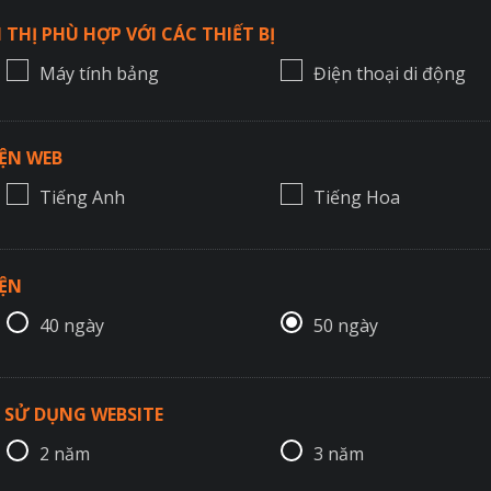
 THỊ PHÙ HỢP VỚI CÁC THIẾT BỊ
Máy tính bảng
Điện thoại di động
ỆN WEB
Tiếng Anh
Tiếng Hoa
IỆN
40 ngày
50 ngày
 SỬ DỤNG WEBSITE
2 năm
3 năm