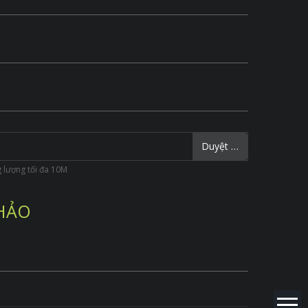
Duyệt …
ung lượng tối đa 10M
 HẢO