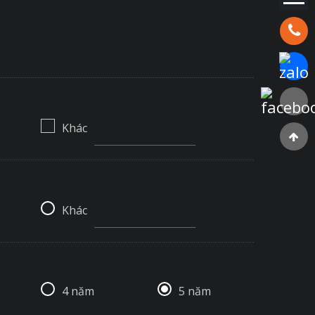
Hotline:
Chat Za
Faceboo
Khác
Khác
4 năm
5 năm