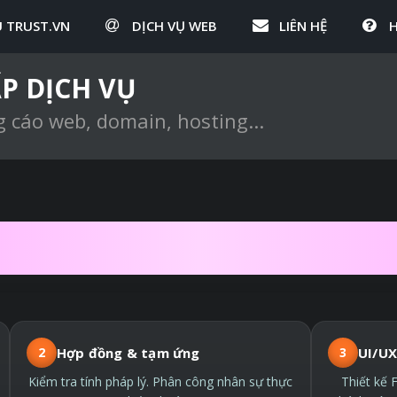
U TRUST.VN
DỊCH VỤ WEB
LIÊN HỆ
P DỊCH VỤ
g cáo web, domain, hosting...
HIẾT KẾ WEBSITE 
2
Hợp đồng & tạm ứng
3
UI/UX
Kiểm tra tính pháp lý. Phân công nhân sự thực
Thiết kế 