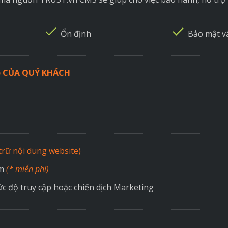
Ổn định
Bảo mật v
) CỦA QUÝ KHÁCH
 trữ nội dung website)
ăm
(* miễn phí)
c độ truy cập hoặc chiến dịch Marketing