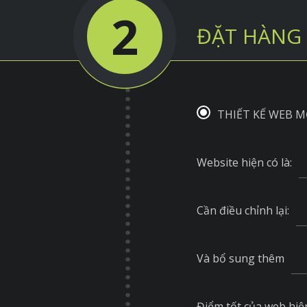
2
ĐẶT HÀNG 
THIẾT KẾ WEB M
Website hiện có là:
Cần điều chỉnh lại:
Và bổ sung thêm
Điểm tốt của web hiện