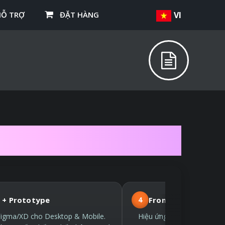
HỖ TRỢ
ĐẶT HÀNG
VI
THEO YÊU CẦU
 + Prototype
4
Front-end hiện đại
Figma/XD cho Desktop & Mobile.
Hiệu ứng nhẹ, SEO sớm từ