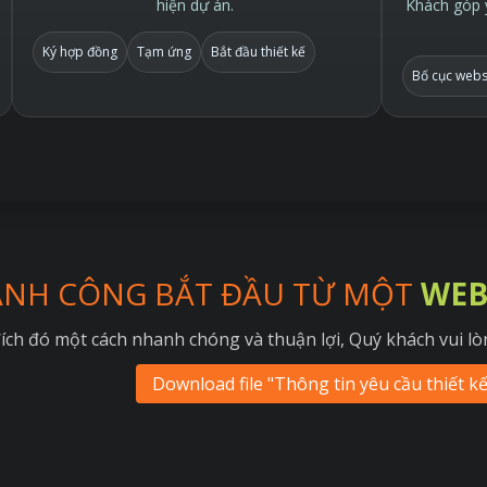
hiện dự án.
Khách góp ý
Ký hợp đồng
Tạm ứng
Bắt đầu thiết kế
Bố cục webs
ÀNH CÔNG BẮT ĐẦU TỪ MỘT
WEB
ích đó một cách nhanh chóng và thuận lợi, Quý khách vui lòn
Download file "Thông tin yêu cầu thiết k