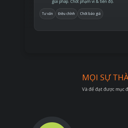
giải pháp. Chốt phạm vi & tiến độ.
Tư vấn
Điều chỉnh
Chốt báo giá
MỌI SỰ TH
Và để đạt được mục đ