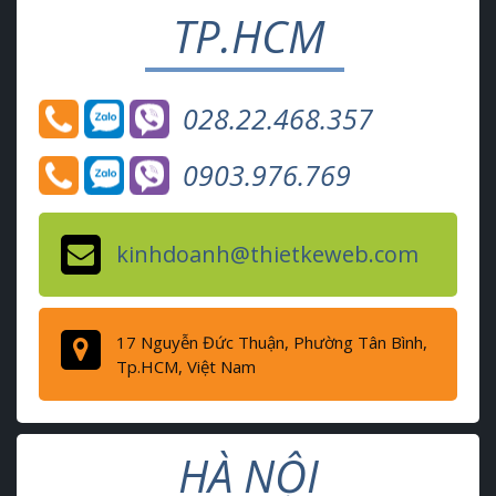
TP.HCM
028.22.468.357
0903.976.769
kinhdoanh@thietkeweb.com
17 Nguyễn Đức Thuận, Phường Tân Bình,
Tp.HCM, Việt Nam
HÀ NỘI