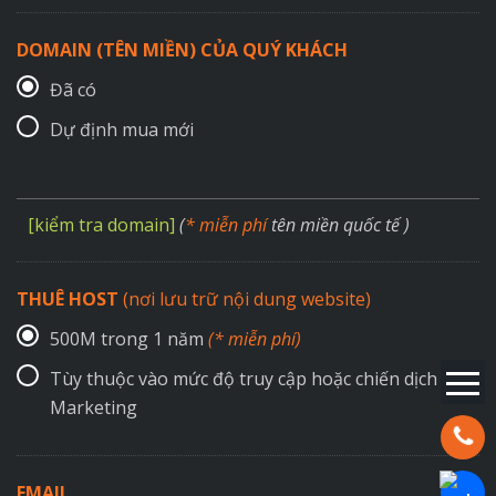
DOMAIN (TÊN MIỀN) CỦA QUÝ KHÁCH
Đã có
Dự định mua mới
[kiểm tra domain]
(
* miễn phí
tên miền quốc tế )
THUÊ HOST
(nơi lưu trữ nội dung website)
500M trong 1 năm
(* miễn phí)
Tùy thuộc vào mức độ truy cập hoặc chiến dịch
Marketing
Hotline:
EMAIL
Chat Za