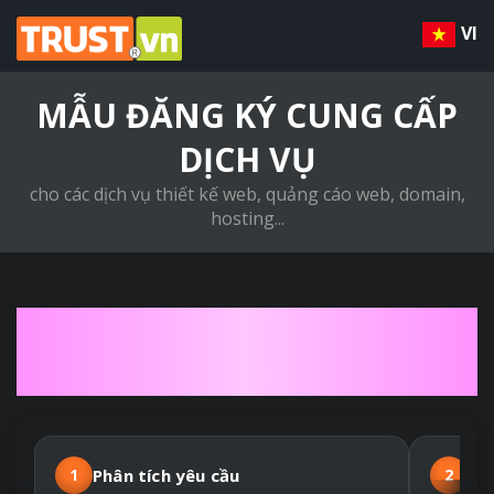
VI
MẪU ĐĂNG KÝ CUNG CẤP
DỊCH VỤ
cho các dịch vụ thiết kế web, quảng cáo web, domain,
hosting...
QUY TRÌNH THIẾT KẾ
WEBSITE THEO YÊU CẦU
1
Phân tích yêu cầu
2
Hợ