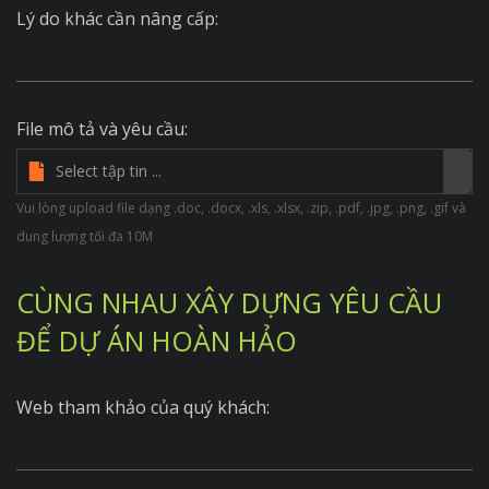
Lý do khác cần nâng cấp:
File mô tả và yêu cầu:
Vui lòng upload file dạng .doc, .docx, .xls, .xlsx, .zip, .pdf, .jpg, .png, .gif và
dung lượng tối đa 10M
CÙNG NHAU XÂY DỰNG YÊU CẦU
ĐỂ DỰ ÁN HOÀN HẢO
Web tham khảo của quý khách: