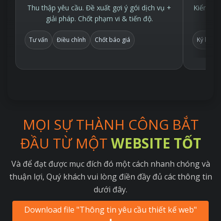
Thu thập yêu cầu. Đề xuất gợi ý gói dịch vụ +
Kiểm tra
giải pháp. Chốt phạm vi & tiến độ.
Tư vấn
Điều chỉnh
Chốt báo giá
Ký hợp 
MỌI SỰ THÀNH CÔNG BẮT
ĐẦU TỪ MỘT
WEBSITE TỐT
Và để đạt được mục đích đó một cách nhanh chóng và
thuận lợi, Quý khách vui lòng điền đầy đủ các thông tin
dưới đây.
Download file "Thông tin yêu cầu thiết kế web"