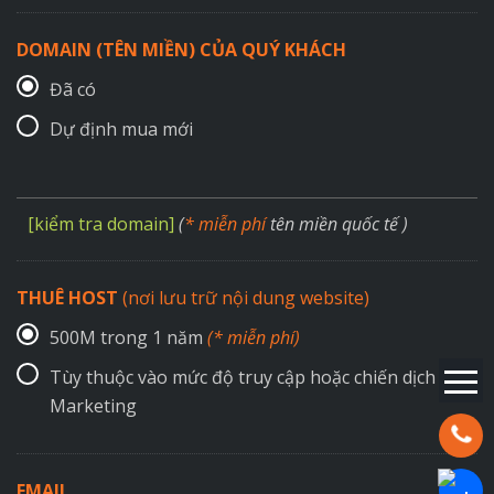
DOMAIN (TÊN MIỀN) CỦA QUÝ KHÁCH
Đã có
Dự định mua mới
[kiểm tra domain]
(
* miễn phí
tên miền quốc tế )
THUÊ HOST
(nơi lưu trữ nội dung website)
500M trong 1 năm
(* miễn phí)
Tùy thuộc vào mức độ truy cập hoặc chiến dịch
Marketing
Hotline:
EMAIL
Chat Za