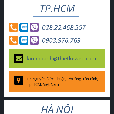
TP.HCM
028.22.468.357
0903.976.769
kinhdoanh@thietkeweb.com
17 Nguyễn Đức Thuận, Phường Tân Bình,
Tp.HCM, Việt Nam
HÀ NỘI