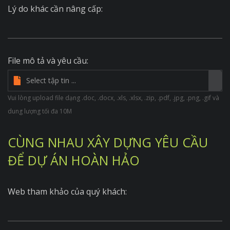
Lý do khác cần nâng cấp:
File mô tả và yêu cầu:
Vui lòng upload file dạng .doc, .docx, .xls, .xlsx, .zip, .pdf, .jpg, .png, .gif và
dung lượng tối đa 10M
CÙNG NHAU XÂY DỰNG YÊU CẦU
ĐỂ DỰ ÁN HOÀN HẢO
Web tham khảo của quý khách: