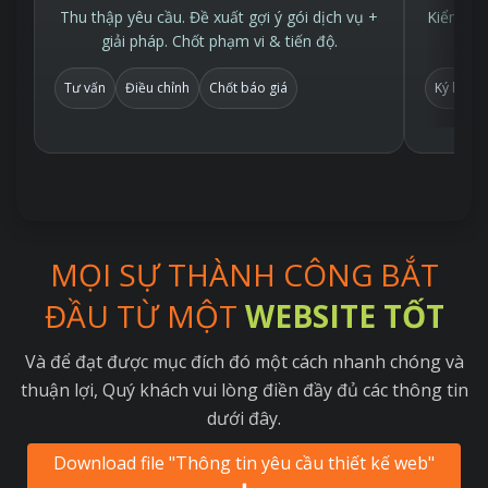
Thu thập yêu cầu. Đề xuất gợi ý gói dịch vụ +
Kiểm tra
giải pháp. Chốt phạm vi & tiến độ.
Tư vấn
Điều chỉnh
Chốt báo giá
Ký hợp 
MỌI SỰ THÀNH CÔNG BẮT
ĐẦU TỪ MỘT
WEBSITE TỐT
Và để đạt được mục đích đó một cách nhanh chóng và
thuận lợi, Quý khách vui lòng điền đầy đủ các thông tin
dưới đây.
Download file "Thông tin yêu cầu thiết kế web"