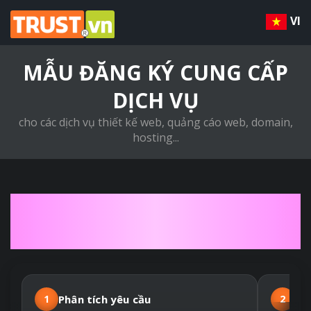
VI
MẪU ĐĂNG KÝ CUNG CẤP
DỊCH VỤ
cho các dịch vụ thiết kế web, quảng cáo web, domain,
hosting...
QUY TRÌNH THIẾT KẾ
WEBSITE THEO YÊU CẦU
1
Phân tích yêu cầu
2
Hợ