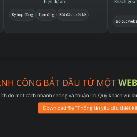
hiện dự án.
Khách góp ý
Ký hợp đồng
Tạm ứng
Bắt đầu thiết kế
Bố cục webs
ÀNH CÔNG BẮT ĐẦU TỪ MỘT
WEB
ích đó một cách nhanh chóng và thuận lợi, Quý khách vui lòn
Download file "Thông tin yêu cầu thiết k