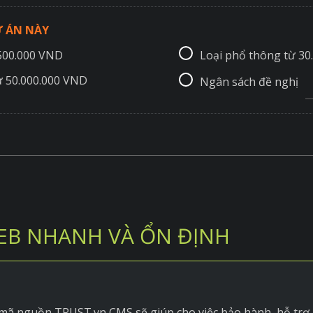
 ÁN NÀY
.500.000 VND
Loại phổ thông từ 30
ừ 50.000.000 VND
Ngân sách đề nghị
EB NHANH VÀ ỔN ĐỊNH
 mã nguồn TRUST.vn CMS sẽ giúp cho việc bảo hành, hỗ trợ