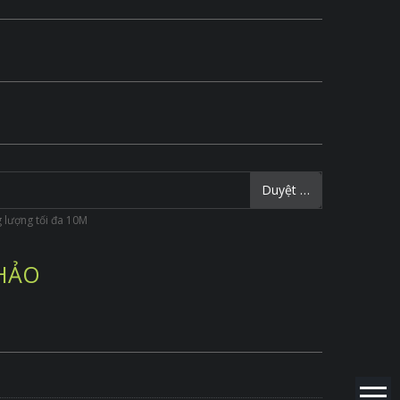
Duyệt …
ung lượng tối đa 10M
 HẢO