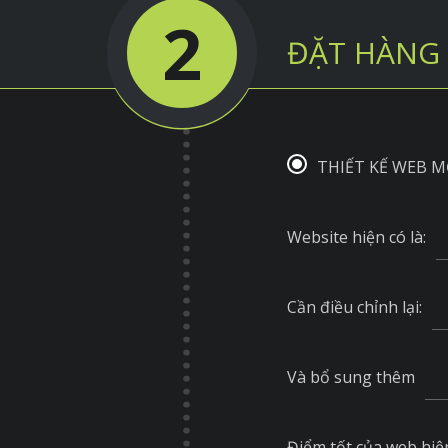
2
ĐẶT HÀNG 
THIẾT KẾ WEB M
Website hiện có là:
Cần điều chỉnh lại:
Và bổ sung thêm
Điểm tốt của web hiện