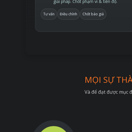
giải pháp. Chốt phạm vi & tiến độ.
Tư vấn
Điều chỉnh
Chốt báo giá
MỌI SỰ TH
Và để đạt được mục đ