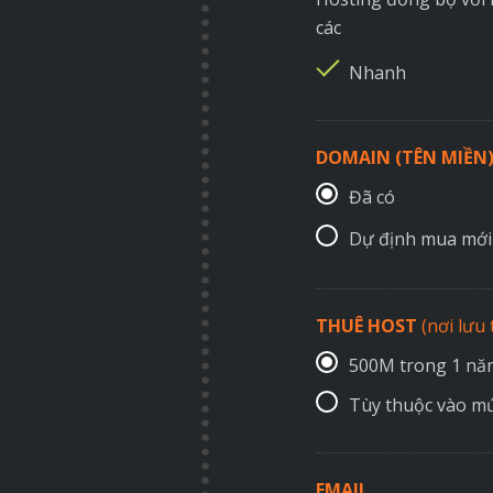
các
Nhanh
DOMAIN (TÊN MIỀN
Đã có
Dự định mua mới
THUÊ HOST
(nơi lưu
500M trong 1 n
Tùy thuộc vào mứ
EMAIL