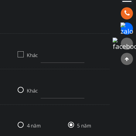
Hotline:
Chat Za
Faceboo
Khác
Khác
4 năm
5 năm