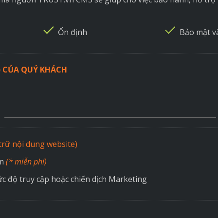
Ổn định
Bảo mật v
) CỦA QUÝ KHÁCH
 trữ nội dung website)
ăm
(* miễn phí)
c độ truy cập hoặc chiến dịch Marketing