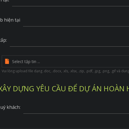
b hiện tại
cấp:
Vui lòng upload file dạng .doc, .docx, .xls, .xlsx, .zip, .pdf, .jpg, .png, .gif và d
XÂY DỰNG YÊU CẦU ĐỂ DỰ ÁN HOÀN
uý khách: