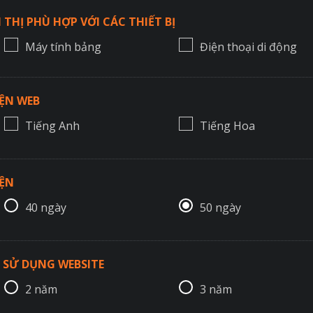
 THỊ PHÙ HỢP VỚI CÁC THIẾT BỊ
Máy tính bảng
Điện thoại di động
ỆN WEB
Tiếng Anh
Tiếng Hoa
IỆN
40 ngày
50 ngày
 SỬ DỤNG WEBSITE
2 năm
3 năm