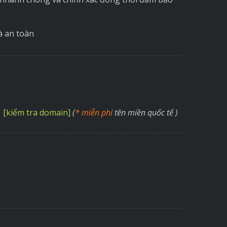
à an toàn
[kiểm tra domain]
(
* miễn phí
tên miền quốc tế )