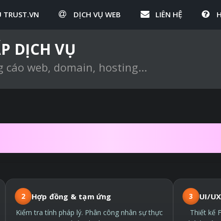
U TRUST.VN
DỊCH VỤ WEB
LIÊN HỆ
P DỊCH VỤ
g cáo web, domain, hosting...
HIẾT KẾ WEBSITE 
2
Hợp đồng & tạm ứng
3
UI/UX
Kiểm tra tính pháp lý. Phân công nhân sự thực
Thiết kế 