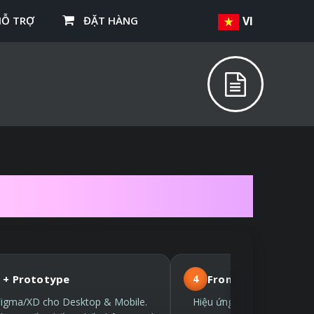
HỖ TRỢ
ĐẶT HÀNG
VI
THEO YÊU CẦU
 + Prototype
4
Front-end hiện đại
Figma/XD cho Desktop & Mobile.
Hiệu ứng nhẹ, SEO sớm từ