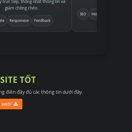
 trực tiếp, thống nhất thông tin và
online để kiểm
giảm chồng chéo.
SEO
Hiệu ứng nhẹ
Demo o
ite
Responsive
Feedback
SITE TỐT
g điền đầy đủ các thông tin dưới đây.
ế web"