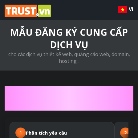
VI
MẪU ĐĂNG KÝ CUNG CẤP
DỊCH VỤ
cho các dịch vụ thiết kế web, quảng cáo web, domain,
hosting...
QUY TRÌNH THIẾT KẾ
WEBSITE THEO YÊU CẦU
1
Phân tích yêu cầu
2
Hợ