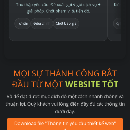
Thu thập yêu cầu. Đề xuất gợi ý gói dịch vụ +
Kiểm tra
giải pháp. Chốt phạm vi & tiến độ.
Tư vấn
Điều chỉnh
Chốt báo giá
Ký hợp 
MỌI SỰ THÀNH CÔNG BẮT
ĐẦU TỪ MỘT
WEBSITE TỐT
Và để đạt được mục đích đó một cách nhanh chóng và
thuận lợi, Quý khách vui lòng điền đầy đủ các thông tin
dưới đây.
Download file "Thông tin yêu cầu thiết kế web"