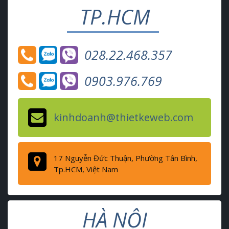
TP.HCM
028.22.468.357
0903.976.769
kinhdoanh@thietkeweb.com
17 Nguyễn Đức Thuận, Phường Tân Bình,
Tp.HCM, Việt Nam
HÀ NỘI