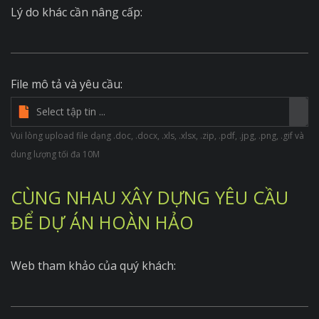
Lý do khác cần nâng cấp:
File mô tả và yêu cầu:
Vui lòng upload file dạng .doc, .docx, .xls, .xlsx, .zip, .pdf, .jpg, .png, .gif và
dung lượng tối đa 10M
CÙNG NHAU XÂY DỰNG YÊU CẦU
ĐỂ DỰ ÁN HOÀN HẢO
Web tham khảo của quý khách: