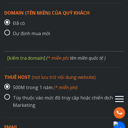
DOMAIN (TÊN MIỀN) CỦA QUÝ KHÁCH
Đã có
Dự định mua mới
[kiểm tra domain]
(
* miễn phí
tên miền quốc tế )
THUÊ HOST
(nơi lưu trữ nội dung website)
500M trong 1 năm
(* miễn phí)
Tùy thuộc vào mức độ truy cập hoặc chiến dịch
Marketing
Hotline:
EMAIL
Chat Za