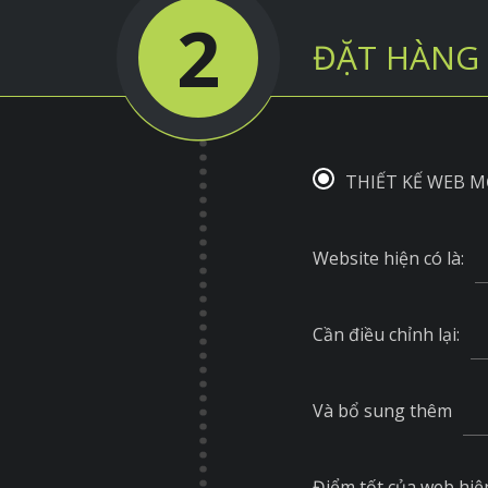
2
ĐẶT HÀNG 
THIẾT KẾ WEB M
Website hiện có là:
Cần điều chỉnh lại:
Và bổ sung thêm
Điểm tốt của web hiện