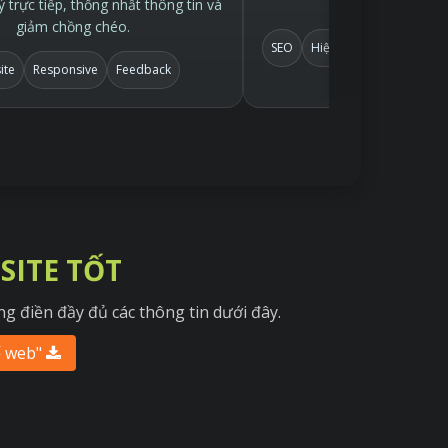
 trực tiếp, thống nhất thông tin và
online để kiểm
giảm chồng chéo.
SEO
Hiệu ứng nhẹ
Demo o
ite
Responsive
Feedback
SITE TỐT
g điền đầy đủ các thông tin dưới đây.
ế web"