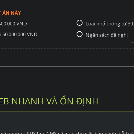
 ÁN NÀY
.500.000 VND
Loại phổ thông từ 30
ừ 50.000.000 VND
Ngân sách đề nghị
EB NHANH VÀ ỔN ĐỊNH
 mã nguồn TRUST.vn CMS sẽ giúp cho việc bảo hành, hỗ trợ