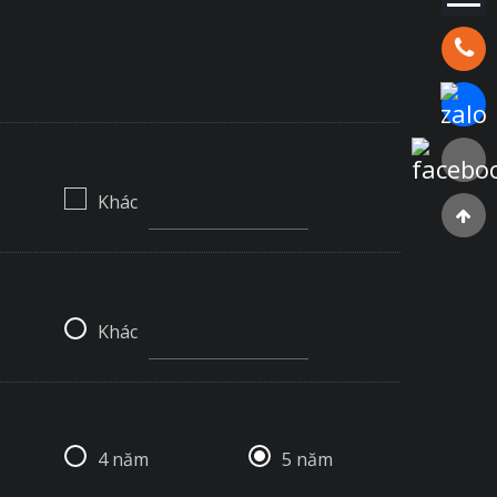
Hotline:
Chat Za
Faceboo
Khác
Khác
4 năm
5 năm