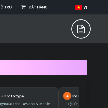
HỖ TRỢ
ĐẶT HÀNG
VI
THEO YÊU CẦU
 + Prototype
4
Front-end hiện đại
Figma/XD cho Desktop & Mobile.
Hiệu ứng nhẹ, SEO sớm từ