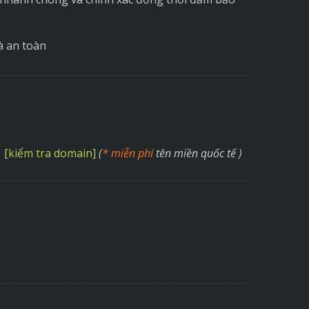
à an toàn
[kiểm tra domain]
(
* miễn phí
tên miền quốc tế )