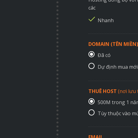
các
Nhanh
DOMAIN (TÊN MIỀN
Đã có
Dự định mua mới
THUÊ HOST
(nơi lưu
500M trong 1 n
Tùy thuộc vào mứ
EMAIL