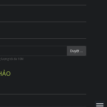
Duyệt …
ung lượng tối đa 10M
 HẢO