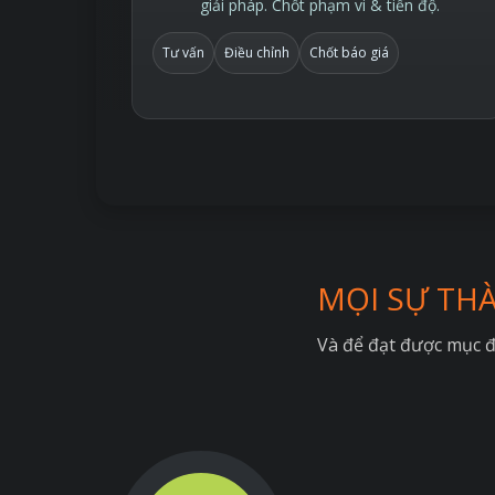
giải pháp. Chốt phạm vi & tiến độ.
Tư vấn
Điều chỉnh
Chốt báo giá
MỌI SỰ TH
Và để đạt được mục đ