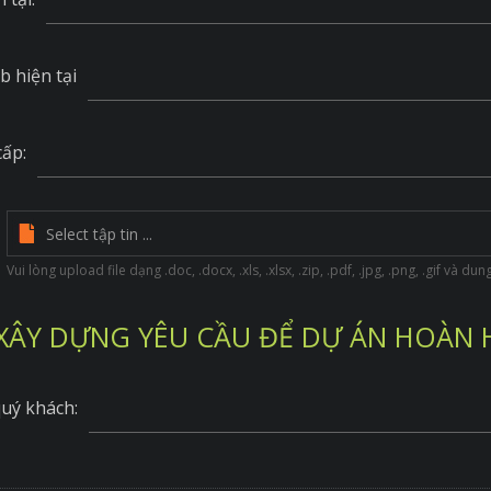
b hiện tại
cấp:
Vui lòng upload file dạng .doc, .docx, .xls, .xlsx, .zip, .pdf, .jpg, .png, .gif và d
XÂY DỰNG YÊU CẦU ĐỂ DỰ ÁN HOÀN
uý khách: