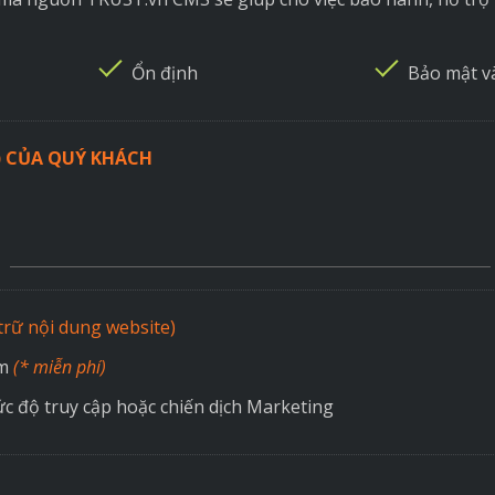
Ổn định
Bảo mật v
) CỦA QUÝ KHÁCH
 trữ nội dung website)
ăm
(* miễn phí)
c độ truy cập hoặc chiến dịch Marketing