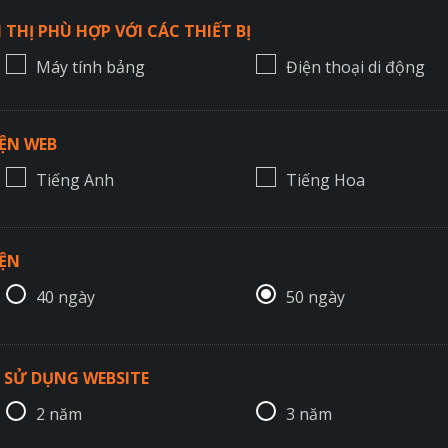
 THỊ PHÙ HỢP VỚI CÁC THIẾT BỊ
Máy tính bảng
Điện thoại di động
ỆN WEB
Tiếng Anh
Tiếng Hoa
IỆN
40 ngày
50 ngày
 SỬ DỤNG WEBSITE
2 năm
3 năm