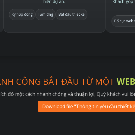
hiện dự án.
Khách góp ý
Ký hợp đồng
Tạm ứng
Bắt đầu thiết kế
Bố cục webs
ÀNH CÔNG BẮT ĐẦU TỪ MỘT
WEB
ích đó một cách nhanh chóng và thuận lợi, Quý khách vui lòn
Download file "Thông tin yêu cầu thiết k