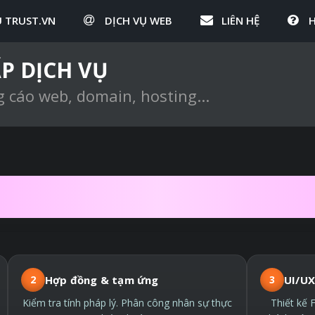
U TRUST.VN
DỊCH VỤ WEB
LIÊN HỆ
P DỊCH VỤ
g cáo web, domain, hosting...
HIẾT KẾ WEBSITE 
2
Hợp đồng & tạm ứng
3
UI/UX
Kiểm tra tính pháp lý. Phân công nhân sự thực
Thiết kế 