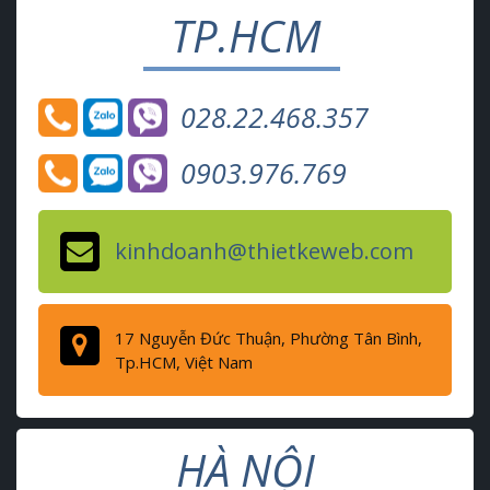
TP.HCM
028.22.468.357
0903.976.769
kinhdoanh@thietkeweb.com
17 Nguyễn Đức Thuận, Phường Tân Bình,
Tp.HCM, Việt Nam
HÀ NỘI