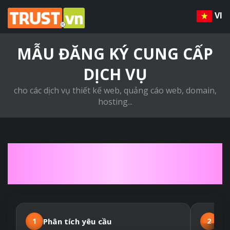
VI
MẪU ĐĂNG KÝ CUNG CẤP
DỊCH VỤ
cho các dịch vụ thiết kế web, quảng cáo web, domain,
hosting...
QUY TRÌNH THIẾT KẾ
WEBSITE THEO YÊU CẦU
1
Phân tích yêu cầu
2
Hợ