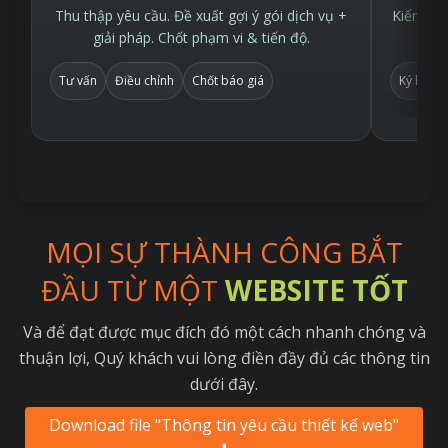
Thu thập yêu cầu. Đề xuất gợi ý gói dịch vụ +
Kiểm tra
giải pháp. Chốt phạm vi & tiến độ.
Tư vấn
Điều chỉnh
Chốt báo giá
Ký hợp 
MỌI SỰ THÀNH CÔNG BẮT
ĐẦU TỪ MỘT
WEBSITE TỐT
Và để đạt được mục đích đó một cách nhanh chóng và
thuận lợi, Quý khách vui lòng điền đầy đủ các thông tin
dưới đây.
Download file "Thông tin yêu cầu thiết kế web"