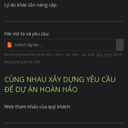
Lý do khác cần nâng cấp:
File mô tả và yêu cầu:
Vui lòng upload file dạng .doc, .docx, .xls, .xlsx, .zip, .pdf, .jpg, .png, .gif và
dung lượng tối đa 10M
CÙNG NHAU XÂY DỰNG YÊU CẦU
ĐỂ DỰ ÁN HOÀN HẢO
Web tham khảo của quý khách: