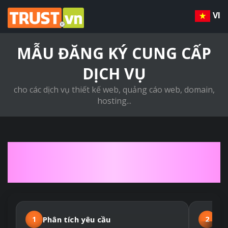
VI
MẪU ĐĂNG KÝ CUNG CẤP
DỊCH VỤ
cho các dịch vụ thiết kế web, quảng cáo web, domain,
hosting...
QUY TRÌNH THIẾT KẾ
WEBSITE THEO YÊU CẦU
1
Phân tích yêu cầu
2
Hợ