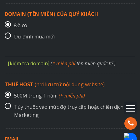
DOMAIN (TÊN MIỀN) CỦA QUÝ KHÁCH
Đã có
Dự định mua mới
[kiểm tra domain]
(
* miễn phí
tên miền quốc tế )
THUÊ HOST
(nơi lưu trữ nội dung website)
500M trong 1 năm
(* miễn phí)
Tùy thuộc vào mức độ truy cập hoặc chiến dịch
Marketing
Hotline:
EMAIL
Chat Za