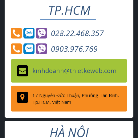
TP.HCM
028.22.468.357
0903.976.769
kinhdoanh@thietkeweb.com
17 Nguyễn Đức Thuận, Phường Tân Bình,
Tp.HCM, Việt Nam
HÀ NỘI