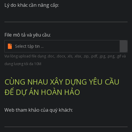
Lý do khác cần nâng cấp:
File mô tả và yêu cầu:
Vui lòng upload file dạng .doc, .docx, .xls, .xlsx, .zip, .pdf, .jpg, .png, .gif và
dung lượng tối đa 10M
CÙNG NHAU XÂY DỰNG YÊU CẦU
ĐỂ DỰ ÁN HOÀN HẢO
Web tham khảo của quý khách: