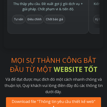
Thu thập yêu cầu. Đề xuất gợi ý gói dịch vụ +
Kiểm tra
giải pháp. Chốt phạm vi & tiến độ.
Tư vấn
Điều chỉnh
Chốt báo giá
Ký hợp 
MỌI SỰ THÀNH CÔNG BẮT
ĐẦU TỪ MỘT
WEBSITE TỐT
Và để đạt được mục đích đó một cách nhanh chóng và
thuận lợi, Quý khách vui lòng điền đầy đủ các thông tin
dưới đây.
Download file "Thông tin yêu cầu thiết kế web"