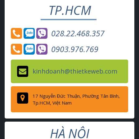
TP.HCM
028.22.468.357
0903.976.769
kinhdoanh@thietkeweb.com
17 Nguyễn Đức Thuận, Phường Tân Bình,
Tp.HCM, Việt Nam
HÀ NỘI