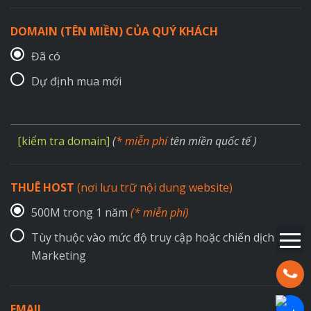
DOMAIN (TÊN MIỀN) CỦA QUÝ KHÁCH
Đã có
Dự định mua mới
[kiểm tra domain]
(
* miễn phí
tên miền quốc tế )
THUÊ HOST
(nơi lưu trữ nội dung website)
500M trong 1 năm
(* miễn phí)
Tùy thuộc vào mức độ truy cập hoặc chiến dịch
Marketing
Hotline:
EMAIL
Chat Za