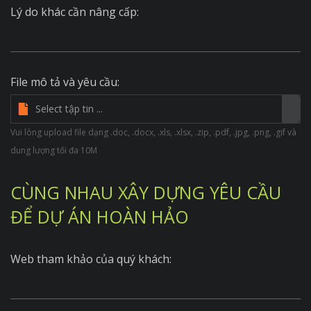
Lý do khác cần nâng cấp:
File mô tả và yêu cầu:
Vui lòng upload file dạng .doc, .docx, .xls, .xlsx, .zip, .pdf, .jpg, .png, .gif và
dung lượng tối đa 10M
CÙNG NHAU XÂY DỰNG YÊU CẦU
ĐỂ DỰ ÁN HOÀN HẢO
Web tham khảo của quý khách: