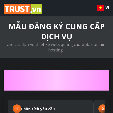
VI
MẪU ĐĂNG KÝ CUNG CẤP
DỊCH VỤ
cho các dịch vụ thiết kế web, quảng cáo web, domain,
hosting...
QUY TRÌNH THIẾT KẾ
WEBSITE THEO YÊU CẦU
1
Phân tích yêu cầu
2
Hợ