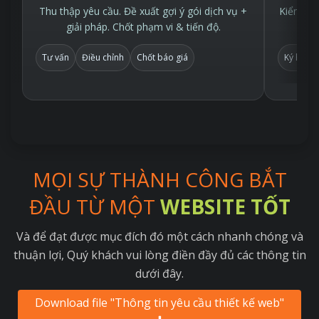
Thu thập yêu cầu. Đề xuất gợi ý gói dịch vụ +
Kiểm tra
giải pháp. Chốt phạm vi & tiến độ.
Tư vấn
Điều chỉnh
Chốt báo giá
Ký hợp 
MỌI SỰ THÀNH CÔNG BẮT
ĐẦU TỪ MỘT
WEBSITE TỐT
Và để đạt được mục đích đó một cách nhanh chóng và
thuận lợi, Quý khách vui lòng điền đầy đủ các thông tin
dưới đây.
Download file "Thông tin yêu cầu thiết kế web"